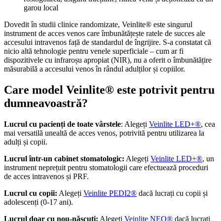
garou local
Dovedit în studii clinice randomizate, Veinlite® este singurul
instrument de acces venos care îmbunătățește ratele de succes ale
accesului intravenos față de standardul de îngrijire. S-a constatat că
nicio altă tehnologie pentru venele superficiale – cum ar fi
dispozitivele cu infraroșu apropiat (NIR), nu a oferit o îmbunătățire
măsurabilă a accesului venos în rândul adulților și copiilor.
Care model Veinlite® este potrivit pentru
dumneavoastră?
Lucrul cu pacienți de toate vârstele
: Alegeți
Veinlite LED+®
, cea
mai versatilă unealtă de acces venos, potrivită pentru utilizarea la
adulți și copii.
Lucrul într-un cabinet stomatologic:
Alegeți
Veinlite LED+®
, un
instrument neprețuit pentru stomatologii care efectuează proceduri
de acces intravenos și PRF.
Lucrul cu copii:
Alegeți
Veinlite PEDI2®
dacă lucrați cu copii și
adolescenți (0-17 ani).
Lucrul doar cu nou-născuți:
Alegeți
Veinlite NEO®
dacă lucrați