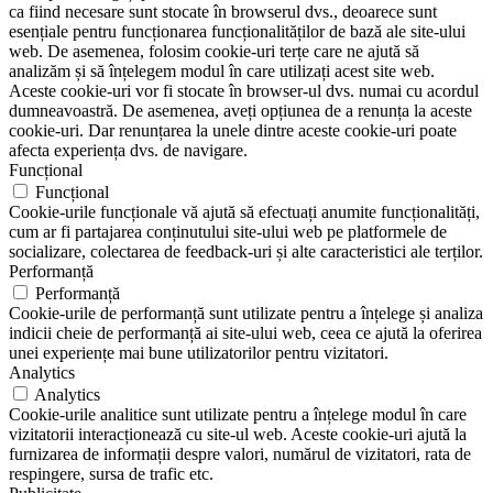
ca fiind necesare sunt stocate în browserul dvs., deoarece sunt
esențiale pentru funcționarea funcționalităților de bază ale site-ului
web. De asemenea, folosim cookie-uri terțe care ne ajută să
analizăm și să înțelegem modul în care utilizați acest site web.
Aceste cookie-uri vor fi stocate în browser-ul dvs. numai cu acordul
dumneavoastră. De asemenea, aveți opțiunea de a renunța la aceste
cookie-uri. Dar renunțarea la unele dintre aceste cookie-uri poate
afecta experiența dvs. de navigare.
Funcțional
Funcțional
Cookie-urile funcționale vă ajută să efectuați anumite funcționalități,
cum ar fi partajarea conținutului site-ului web pe platformele de
socializare, colectarea de feedback-uri și alte caracteristici ale terților.
Performanță
Performanță
Cookie-urile de performanță sunt utilizate pentru a înțelege și analiza
indicii cheie de performanță ai site-ului web, ceea ce ajută la oferirea
unei experiențe mai bune utilizatorilor pentru vizitatori.
Analytics
Analytics
Cookie-urile analitice sunt utilizate pentru a înțelege modul în care
vizitatorii interacționează cu site-ul web. Aceste cookie-uri ajută la
furnizarea de informații despre valori, numărul de vizitatori, rata de
respingere, sursa de trafic etc.