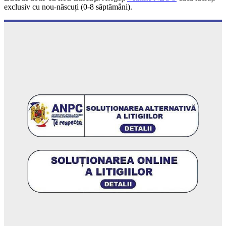
exclusiv cu nou-născuți (0-8 săptămâni).