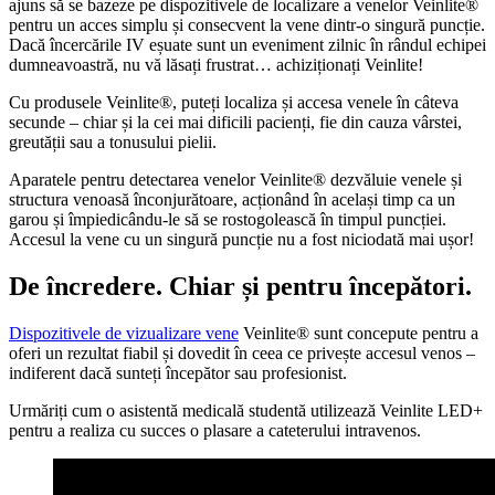
ajuns să se bazeze pe dispozitivele de localizare a venelor Veinlite®
pentru un acces simplu și consecvent la vene dintr-o singură puncție.
Dacă încercările IV eșuate sunt un eveniment zilnic în rândul echipei
dumneavoastră, nu vă lăsați frustrat… achiziționați Veinlite!
Cu produsele Veinlite®, puteți localiza și accesa venele în câteva
secunde – chiar și la cei mai dificili pacienți, fie din cauza vârstei,
greutății sau a tonusului pielii.
Aparatele pentru detectarea venelor Veinlite® dezvăluie venele și
structura venoasă înconjurătoare, acționând în același timp ca un
garou și împiedicându-le să se rostogolească în timpul puncției.
Accesul la vene cu un singură puncție nu a fost niciodată mai ușor!
De încredere. Chiar și pentru începători.
Dispozitivele de vizualizare vene
Veinlite® sunt concepute pentru a
oferi un rezultat fiabil și dovedit în ceea ce privește accesul venos –
indiferent dacă sunteți începător sau profesionist.
Urmăriți cum o asistentă medicală studentă utilizează Veinlite LED+
pentru a realiza cu succes o plasare a cateterului intravenos.