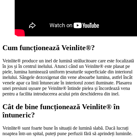
Cum funcționează Veinlite®?
Veinlite® produce un inel de lumină strălucitoare care este focalizată
în jos și în centrul inelului. Atunci când un Veinlite® este plasat pe
piele, lumina luminează uniform țesuturile superficiale din interiorul
inelului. Sângele dezoxigenat din vene absoarbe lumina, astfel încât
venele apar ca linii întunecate în interiorul zonei iluminate. Plasarea
unei presiuni ușoare pe Veinlite® întinde pielea și încordează vena
pentru a facilita introducerea acului prin deschiderea din inel.
Cât de bine funcționează Veinlite® în
întuneric?
Veinlite® sunt foarte bune în situații de lumină slabă. Dacă lucrați
noaptea într-un spital, puteți pune perfuzii fără să aprindeți luminile.