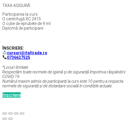
TAXA ASIGURĂ:
Participarea la curs
O centrifugă XC 2415
O cutie de eprubete de 9 ml
Diplomă de participare
ÎNSCRIERE:
cursuri@italtrade.ro
0736627525
*Locuri limitate
Respectăm toate normele de igienă și de siguranță împotriva răspândirii
COVID-19
Numărul maxim admis de participanți la curs este 10 pentru a respecta
normele de siguranță și de distanțare socială în condițiile actuale.
Înscriere