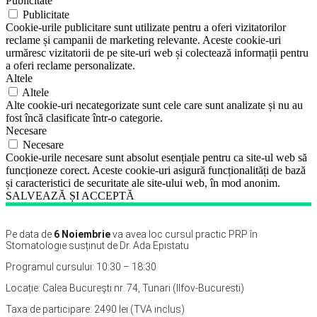
Publicitate
Publicitate
Cookie-urile publicitare sunt utilizate pentru a oferi vizitatorilor
reclame și campanii de marketing relevante. Aceste cookie-uri
urmăresc vizitatorii de pe site-uri web și colectează informații pentru
a oferi reclame personalizate.
Altele
Altele
Alte cookie-uri necategorizate sunt cele care sunt analizate și nu au
fost încă clasificate într-o categorie.
Necesare
Necesare
Cookie-urile necesare sunt absolut esențiale pentru ca site-ul web să
funcționeze corect. Aceste cookie-uri asigură funcționalități de bază
și caracteristici de securitate ale site-ului web, în mod anonim.
SALVEAZĂ ȘI ACCEPTĂ
Pe data de
6 Noiembrie
va avea loc cursul practic PRP în
Stomatologie susținut de Dr. Ada Epistatu
Programul cursului: 10:30 – 18:30
Locație: Calea București nr. 74, Tunari (Ilfov-Bucuresti)
Taxa de participare: 2490 lei (TVA inclus)