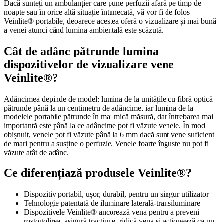
Dacă sunteți un ambulanțier care pune perfuzii afară pe timp de
noapte sau în orice altă situație întunecată, vă vor fi de folos
Veinlite® portabile, deoarece acestea oferă o vizualizare și mai bună
a venei atunci când lumina ambientală este scăzută.
Cât de adânc pătrunde lumina
dispozitivelor de vizualizare vene
Veinlite®?
Adâncimea depinde de model: lumina de la unitățile cu fibră optică
pătrunde până la un centimetru de adâncime, iar lumina de la
modelele portabile pătrunde în mai mică măsură, dar întrebarea mai
importantă este până la ce adâncime pot fi văzute venele. În mod
obișnuit, venele pot fi văzute până la 6 mm dacă sunt vene suficient
de mari pentru a susține o perfuzie. Venele foarte înguste nu pot fi
văzute atât de adânc.
Ce diferențiază produsele Veinlite®?
Dispozitiv portabil, ușor, durabil, pentru un singur utilizator
Tehnologie patentată de iluminare laterală-transiluminare
Dispozitivele Veinlite® ancorează vena pentru a preveni
rostogolirea, asigură tracțiune, ridică vena și acționează ca un