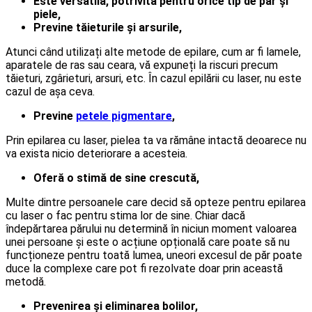
Este versatilă, potrivită pentru orice tip de păr și
piele,
Previne tăieturile și arsurile,
Atunci când utilizați alte metode de epilare, cum ar fi lamele,
aparatele de ras sau ceara, vă expuneți la riscuri precum
tăieturi, zgârieturi, arsuri, etc. În cazul epilării cu laser, nu este
cazul de așa ceva.
Previne
petele pigmentare
,
Prin epilarea cu laser, pielea ta va rămâne intactă deoarece nu
va exista nicio deteriorare a acesteia.
Oferă o stimă de sine crescută,
Multe dintre persoanele care decid să opteze pentru epilarea
cu laser o fac pentru stima lor de sine. Chiar dacă
îndepărtarea părului nu determină în niciun moment valoarea
unei persoane și este o acțiune opțională care poate să nu
funcționeze pentru toată lumea, uneori excesul de păr poate
duce la complexe care pot fi rezolvate doar prin această
metodă.
Prevenirea și eliminarea bolilor,