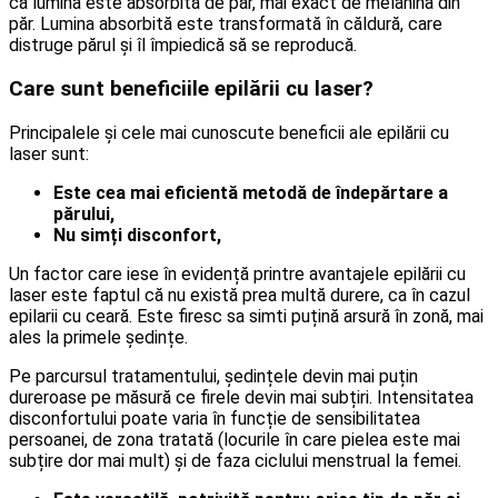
că lumina este absorbită de păr, mai exact de melanina din
păr. Lumina absorbită este transformată în căldură, care
distruge părul și îl împiedică să se reproducă.
Care sunt beneficiile epilării cu laser?
Principalele și cele mai cunoscute beneficii ale epilării cu
laser sunt:
Este cea mai eficientă metodă de îndepărtare a
părului,
Nu simți disconfort,
Un factor care iese în evidență printre avantajele epilării cu
laser este faptul că nu există prea multă durere, ca în cazul
epilarii cu ceară. Este firesc sa simti puțină arsură în zonă, mai
ales la primele ședințe.
Pe parcursul tratamentului, ședințele devin mai puțin
dureroase pe măsură ce firele devin mai subțiri. Intensitatea
disconfortului poate varia în funcție de sensibilitatea
persoanei, de zona tratată (locurile în care pielea este mai
subțire dor mai mult) și de faza ciclului menstrual la femei.