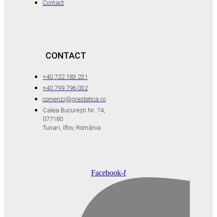
Contact
CONTACT
+40 722.183.231
+40 799.796.032
comenzi@grestetica.ro
Calea București Nr. 74,
077180
Tunari, Ilfov, România
Facebook-f