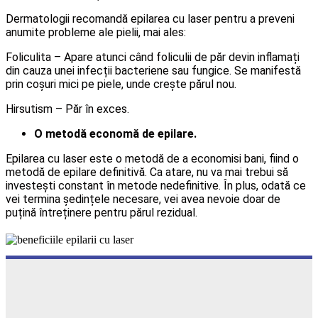
Dermatologii recomandă epilarea cu laser pentru a preveni
anumite probleme ale pielii, mai ales:
Foliculita – Apare atunci când foliculii de păr devin inflamați
din cauza unei infecții bacteriene sau fungice. Se manifestă
prin coșuri mici pe piele, unde crește părul nou.
Hirsutism – Păr în exces.
O metodă economă de epilare.
Epilarea cu laser este o metodă de a economisi bani, fiind o
metodă de epilare definitivă. Ca atare, nu va mai trebui să
investești constant în metode nedefinitive. În plus, odată ce
vei termina ședințele necesare, vei avea nevoie doar de
puțină întreținere pentru părul rezidual.