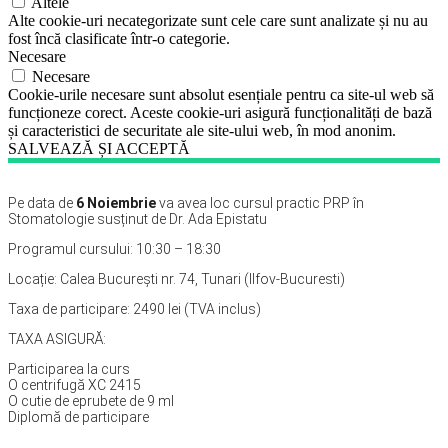
Altele
Alte cookie-uri necategorizate sunt cele care sunt analizate și nu au
fost încă clasificate într-o categorie.
Necesare
Necesare
Cookie-urile necesare sunt absolut esențiale pentru ca site-ul web să
funcționeze corect. Aceste cookie-uri asigură funcționalități de bază
și caracteristici de securitate ale site-ului web, în mod anonim.
SALVEAZĂ ȘI ACCEPTĂ
Pe data de
6 Noiembrie
va avea loc cursul practic PRP în
Stomatologie susținut de Dr. Ada Epistatu
Programul cursului: 10:30 – 18:30
Locație: Calea București nr. 74, Tunari (Ilfov-Bucuresti)
Taxa de participare: 2490 lei (TVA inclus)
TAXA ASIGURĂ:
Participarea la curs
O centrifugă XC 2415
O cutie de eprubete de 9 ml
Diplomă de participare