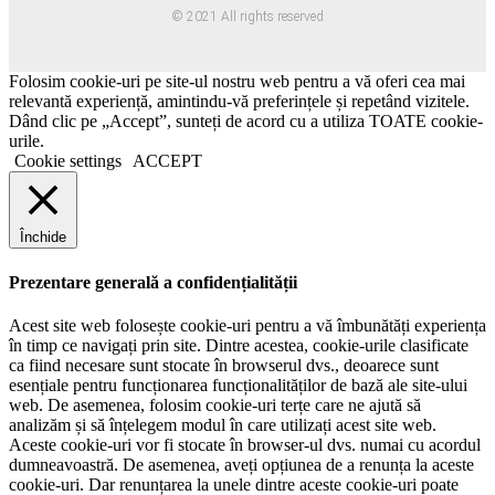
© 2021 All rights reserved
Folosim cookie-uri pe site-ul nostru web pentru a vă oferi cea mai
relevantă experiență, amintindu-vă preferințele și repetând vizitele.
Dând clic pe „Accept”, sunteți de acord cu a utiliza TOATE cookie-
urile.
Cookie settings
ACCEPT
Închide
Prezentare generală a confidențialității
Acest site web folosește cookie-uri pentru a vă îmbunătăți experiența
în timp ce navigați prin site. Dintre acestea, cookie-urile clasificate
ca fiind necesare sunt stocate în browserul dvs., deoarece sunt
esențiale pentru funcționarea funcționalităților de bază ale site-ului
web. De asemenea, folosim cookie-uri terțe care ne ajută să
analizăm și să înțelegem modul în care utilizați acest site web.
Aceste cookie-uri vor fi stocate în browser-ul dvs. numai cu acordul
dumneavoastră. De asemenea, aveți opțiunea de a renunța la aceste
cookie-uri. Dar renunțarea la unele dintre aceste cookie-uri poate