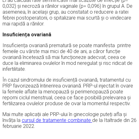
Ei au calculat rate semnificativ mai scăzute de infecție (p=
0,032) și necroză a rănilor vaginale (p= 0,096) în grupul A. De
asemenea, în același grup, au constatat o reducere a ratei
febrei postoperatorii, o spitalizare mai scurtă și o vindecare
mai rapidă a rănilor.
Insuficiența ovariană
Insuficiența ovariană prematură se poate manifesta printre
femeile cu vârste mai mici de 40 de ani, a căror funcție
ovariană încetează să mai funcționeze adecvat, ceea ce
duce la eliminarea ovulelor în mod neregulat și risc ridicat de
infertilitate.
În cazul sindromului de insuficiență ovariană, tratamentul cu
PRP favorizează întinerirea ovariană. PRP-ul injectat în ovare
la femeile aflate la menopauză și perimenopauză poate
reporni ciclul menstrual, ceea ce face posibilă prelevarea și
fertilizarea ovulelor produse de ovar la momentul respectiv.
Mai multe aplicații ale PRP-ului în ginecologie puteți afla și
învăța la
cursul de tratamente combinate
de la Italtrade din 26
februarie 2022.