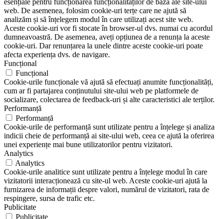
esențiale pentru funcționarea funcționalităților de bază ale site-ului
web. De asemenea, folosim cookie-uri terțe care ne ajută să
analizăm și să înțelegem modul în care utilizați acest site web.
Aceste cookie-uri vor fi stocate în browser-ul dvs. numai cu acordul
dumneavoastră. De asemenea, aveți opțiunea de a renunța la aceste
cookie-uri. Dar renunțarea la unele dintre aceste cookie-uri poate
afecta experiența dvs. de navigare.
Funcțional
Funcțional
Cookie-urile funcționale vă ajută să efectuați anumite funcționalități,
cum ar fi partajarea conținutului site-ului web pe platformele de
socializare, colectarea de feedback-uri și alte caracteristici ale terților.
Performanță
Performanță
Cookie-urile de performanță sunt utilizate pentru a înțelege și analiza
indicii cheie de performanță ai site-ului web, ceea ce ajută la oferirea
unei experiențe mai bune utilizatorilor pentru vizitatori.
Analytics
Analytics
Cookie-urile analitice sunt utilizate pentru a înțelege modul în care
vizitatorii interacționează cu site-ul web. Aceste cookie-uri ajută la
furnizarea de informații despre valori, numărul de vizitatori, rata de
respingere, sursa de trafic etc.
Publicitate
Publicitate