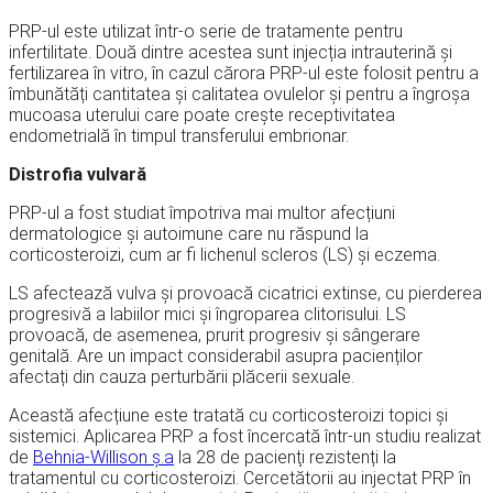
PRP-ul este utilizat într-o serie de tratamente pentru
infertilitate. Două dintre acestea sunt injecția intrauterină și
fertilizarea în vitro, în cazul cărora PRP-ul este folosit pentru a
îmbunătăți cantitatea și calitatea ovulelor și pentru a îngroșa
mucoasa uterului care poate crește receptivitatea
endometrială în timpul transferului embrionar.
Distrofia vulvară
PRP-ul a fost studiat împotriva mai multor afecțiuni
dermatologice și autoimune care nu răspund la
corticosteroizi, cum ar fi lichenul scleros (LS) și eczema.
LS afectează vulva și provoacă cicatrici extinse, cu pierderea
progresivă a labiilor mici și îngroparea clitorisului. LS
provoacă, de asemenea, prurit progresiv și sângerare
genitală. Are un impact considerabil asupra pacienților
afectați din cauza perturbării plăcerii sexuale.
Această afecțiune este tratată cu corticosteroizi topici și
sistemici. Aplicarea PRP a fost încercată într-un studiu realizat
de
Behnia-Willison ș.a
la 28 de pacienţi rezistenți la
tratamentul cu corticosteroizi. Cercetătorii au injectat PRP în