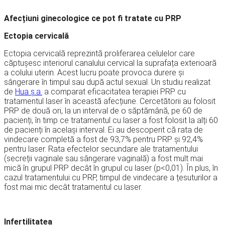
Afecțiuni ginecologice ce pot fi tratate cu PRP
Ectopia cervicală
Ectopia cervicală reprezintă proliferarea celulelor care
căptușesc interiorul canalului cervical la suprafața exterioară
a colului uterin. Acest lucru poate provoca durere și
sângerare în timpul sau după actul sexual. Un studiu realizat
de
Hua ș.a.
a comparat eficacitatea terapiei PRP cu
tratamentul laser în această afecțiune. Cercetătorii au folosit
PRP de două ori, la un interval de o săptămână, pe 60 de
pacienți, în timp ce tratamentul cu laser a fost folosit la alți 60
de pacienți în același interval. Ei au descoperit că rata de
vindecare completă a fost de 93,7% pentru PRP și 92,4%
pentru laser. Rata efectelor secundare ale tratamentului
(secreții vaginale sau sângerare vaginală) a fost mult mai
mică în grupul PRP decât în ​​grupul cu laser (p<0,01). În plus, în
cazul tratamentului cu PRP, timpul de vindecare a țesuturilor a
fost mai mic decât tratamentul cu laser.
Infertilitatea