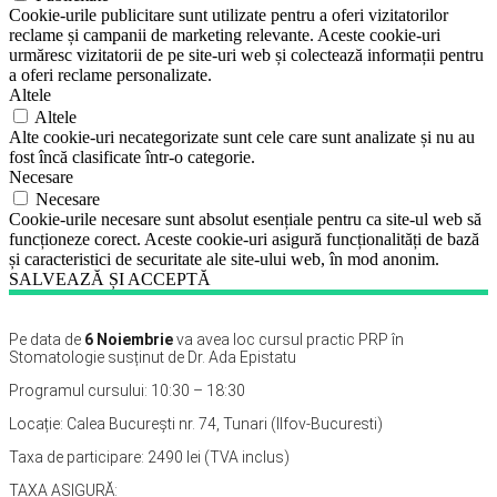
Cookie-urile publicitare sunt utilizate pentru a oferi vizitatorilor
reclame și campanii de marketing relevante. Aceste cookie-uri
urmăresc vizitatorii de pe site-uri web și colectează informații pentru
a oferi reclame personalizate.
Altele
Altele
Alte cookie-uri necategorizate sunt cele care sunt analizate și nu au
fost încă clasificate într-o categorie.
Necesare
Necesare
Cookie-urile necesare sunt absolut esențiale pentru ca site-ul web să
funcționeze corect. Aceste cookie-uri asigură funcționalități de bază
și caracteristici de securitate ale site-ului web, în mod anonim.
SALVEAZĂ ȘI ACCEPTĂ
Pe data de
6 Noiembrie
va avea loc cursul practic PRP în
Stomatologie susținut de Dr. Ada Epistatu
Programul cursului: 10:30 – 18:30
Locație: Calea București nr. 74, Tunari (Ilfov-Bucuresti)
Taxa de participare: 2490 lei (TVA inclus)
TAXA ASIGURĂ: