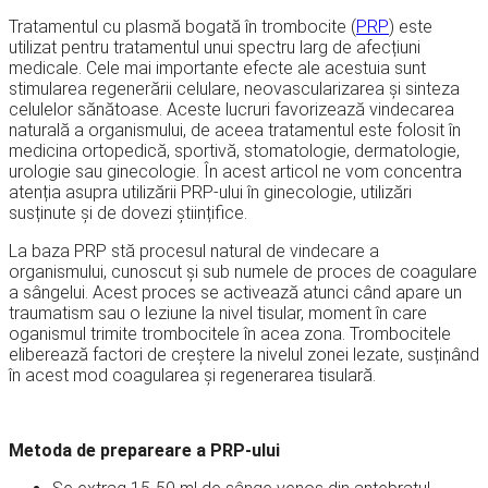
Tratamentul cu plasmă bogată în trombocite (
PRP
) este
utilizat pentru tratamentul unui spectru larg de afecțiuni
medicale. Cele mai importante efecte ale acestuia sunt
stimularea regenerării celulare, neovascularizarea și sinteza
celulelor sănătoase. Aceste lucruri favorizează vindecarea
naturală a organismului, de aceea tratamentul este folosit în
medicina ortopedică, sportivă, stomatologie, dermatologie,
urologie sau ginecologie. În acest articol ne vom concentra
atenția asupra utilizării PRP-ului în ginecologie, utilizări
susținute și de dovezi științifice.
La baza PRP stă procesul natural de vindecare a
organismului, cunoscut și sub numele de proces de coagulare
a sângelui. Acest proces se activează atunci când apare un
traumatism sau o leziune la nivel tisular, moment în care
oganismul trimite trombocitele în acea zona. Trombocitele
eliberează factori de creștere la nivelul zonei lezate, susținând
în acest mod coagularea și regenerarea tisulară.
Metoda de prepareare a PRP-ului