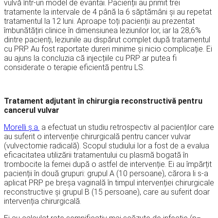
vulvă într-un model de evantai. Pacienții au primit trei
tratamente la intervale de 4 până la 6 săptămâni și au repetat
tratamentul la 12 luni. Aproape toți pacienții au prezentat
îmbunătățiri clinice în dimensiunea leziunilor lor, iar la 28,6%
dintre pacienți, leziunile au dispărut complet după tratamentul
cu PRP. Au fost raportate dureri minime și nicio complicație. Ei
au ajuns la concluzia că injecțiile cu PRP ar putea fi
considerate o terapie eficientă pentru LS.
Tratament adjutant în chirurgia reconstructivă pentru
cancerul vulvar
Morelli ș.a.
a efectuat un studiu retrospectiv al pacienților care
au suferit o intervenție chirurgicală pentru cancer vulvar
(vulvectomie radicală). Scopul studiului lor a fost de a evalua
eficacitatea utilizării tratamentului cu plasmă bogată în
trombocite la femei după o astfel de intervenție. Ei au împărțit
pacienții în două grupuri: grupul A (10 persoane), cărora li s-a
aplicat PRP pe breșa vaginală în timpul intervenției chirurgicale
reconstructive și grupul B (15 persoane), care au suferit doar
intervenția chirurgicală.