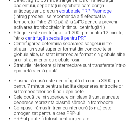
Se extrag 15-50 ml de sânge venos din antebrațul
pacientului, depozitați în eprubete care conțin
anticoagulant, precum
eprubetele PRP Plasmogel
.
(Întreg procesul se recomandă a fi efectuat la
temperaturi între 21°C până la 24°C pentru a preveni
activarea trombocitelor în timpul centrifugării.)
Sângele este centrifugat la 1.200 rpm pentru 12 minute,
într-o
centrifugă specială pentru PRP
.
Centrifugarea determină separarea sângelui în trei
straturi: un strat superior format din trombocite si
globule albe, un strat intermediar format din globule albe
și un strat inferior cu globule roșii.
Straturile inferioare și intermediare sunt transferate într-o
eprubetă sterilă goală.
Plasma rămasă este centrifugată din nou la 3300 rpm
pentru 7 minute pentru a facilita depunerea eritrocitelor
și trombocitelor pe fundul eprubetei.
Cele două treimi superioare din plasmă sunt aruncate
deoarece reprezintă plasmă săracă în trombocite.
Compusul rămas în treimea inferioară (5 mL) este
omogenizat pentru a crea PRP-ul.
PRP-ul poate fi folosit pentru injectare.