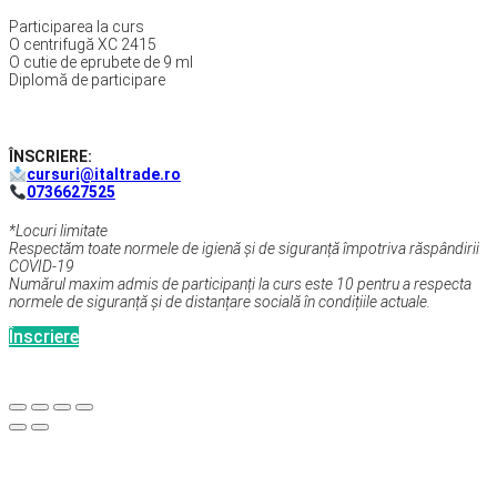
Participarea la curs
O centrifugă XC 2415
O cutie de eprubete de 9 ml
Diplomă de participare
ÎNSCRIERE:
cursuri@italtrade.ro
0736627525
*Locuri limitate
Respectăm toate normele de igienă și de siguranță împotriva răspândirii
COVID-19
Numărul maxim admis de participanți la curs este 10 pentru a respecta
normele de siguranță și de distanțare socială în condițiile actuale.
Înscriere