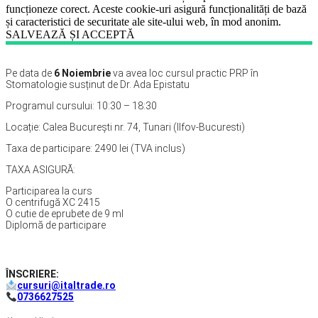
funcționeze corect. Aceste cookie-uri asigură funcționalități de bază
și caracteristici de securitate ale site-ului web, în mod anonim.
SALVEAZĂ ȘI ACCEPTĂ
Pe data de
6 Noiembrie
va avea loc cursul practic PRP în
Stomatologie susținut de Dr. Ada Epistatu
Programul cursului: 10:30 – 18:30
Locație: Calea București nr. 74, Tunari (Ilfov-Bucuresti)
Taxa de participare: 2490 lei (TVA inclus)
TAXA ASIGURĂ:
Participarea la curs
O centrifugă XC 2415
O cutie de eprubete de 9 ml
Diplomă de participare
ÎNSCRIERE:
cursuri@italtrade.ro
0736627525