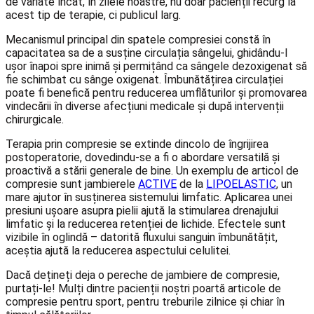
de variate încât, în zilele noastre, nu doar pacienții recurg la
acest tip de terapie, ci publicul larg.
Mecanismul principal din spatele compresiei constă în
capacitatea sa de a susține circulația sângelui, ghidându-l
ușor înapoi spre inimă și permițând ca sângele dezoxigenat să
fie schimbat cu sânge oxigenat. Îmbunătățirea circulației
poate fi benefică pentru reducerea umflăturilor și promovarea
vindecării în diverse afecțiuni medicale și după intervenții
chirurgicale.
Terapia prin compresie se extinde dincolo de îngrijirea
postoperatorie, dovedindu-se a fi o abordare versatilă și
proactivă a stării generale de bine. Un exemplu de articol de
compresie sunt jambierele
ACTIVE
de la
LIPOELASTIC
, un
mare ajutor în susținerea sistemului limfatic. Aplicarea unei
presiuni ușoare asupra pielii ajută la stimularea drenajului
limfatic și la reducerea retenției de lichide. Efectele sunt
vizibile în oglindă – datorită fluxului sanguin îmbunătățit,
aceștia ajută la reducerea aspectului celulitei.
Dacă dețineți deja o pereche de jambiere de compresie,
purtați-le! Mulți dintre pacienții noștri poartă articole de
compresie pentru sport, pentru treburile zilnice și chiar în