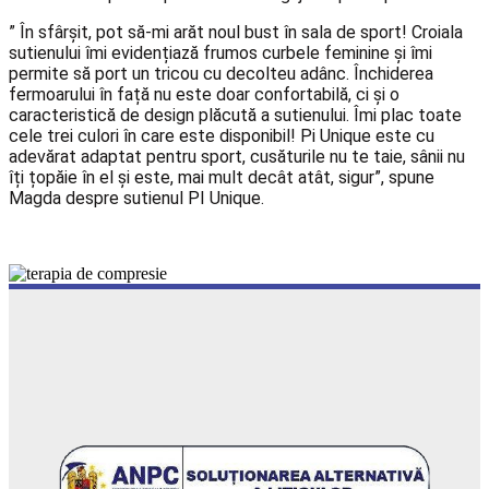
” În sfârșit, pot să-mi arăt noul bust în sala de sport! Croiala
sutienului îmi evidențiază frumos curbele feminine și îmi
permite să port un tricou cu decolteu adânc. Închiderea
fermoarului în față nu este doar confortabilă, ci și o
caracteristică de design plăcută a sutienului. Îmi plac toate
cele trei culori în care este disponibil! Pi Unique este cu
adevărat adaptat pentru sport, cusăturile nu te taie, sânii nu
îți țopăie în el și este, mai mult decât atât, sigur”, spune
Magda despre sutienul PI Unique.