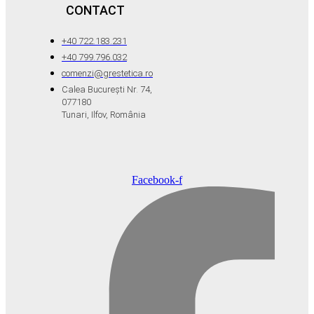
CONTACT
+40 722.183.231
+40 799.796.032
comenzi@grestetica.ro
Calea București Nr. 74,
077180
Tunari, Ilfov, România
Facebook-f