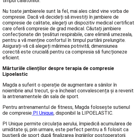
timpul călătoriilor.
Nu toate jambierele sunt la fel, mai ales când vine vorba de
compresie. Dacă vă decideți să investiți în jambiere de
compresie de calitate, alegeți un dispozitiv medical certificat
care oferă compresie de grad medical. Căutați jambiere
confecționate din țesături respirabile, care elimină umezeala,
pentru a vă menține confortul în timpul purtării prelungite.
Asigurați-vă că alegeți mărimea potrivită; dimensiunea
corectă este crucială pentru ca compresia să funcționeze
eficient.
Mărturiile clienților despre terapia de compresie
Lipoelastic
Magda a suferit o operație de augmentare a sânilor în
noiembrie anul trecut, și-a încheiat convalescența și a revenit
la antrenamentele din sala de sport.
Pentru antrenamentul de fitness, Magda folosește sutienul
de compresie
PI Unique
, disponibil la LIPOELASTIC.
PI Unique permite circulația aerului, împiedică acumularea de
umiditate și, prin urmare, este perfect pentru a fi folosit ca
bustieră de sport după finalizarea îngrijirilor postoperatorii.