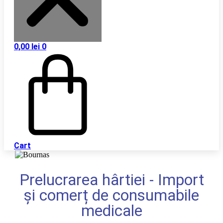
0,00
lei
0
Cart
Prelucrarea hârtiei - Import
și comerț de consumabile
medicale