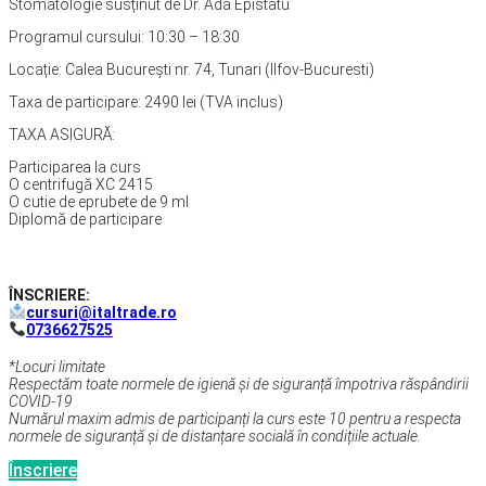
Stomatologie susținut de Dr. Ada Epistatu
Programul cursului: 10:30 – 18:30
Locație: Calea București nr. 74, Tunari (Ilfov-Bucuresti)
Taxa de participare: 2490 lei (TVA inclus)
TAXA ASIGURĂ:
Participarea la curs
O centrifugă XC 2415
O cutie de eprubete de 9 ml
Diplomă de participare
ÎNSCRIERE:
cursuri@italtrade.ro
0736627525
*Locuri limitate
Respectăm toate normele de igienă și de siguranță împotriva răspândirii
COVID-19
Numărul maxim admis de participanți la curs este 10 pentru a respecta
normele de siguranță și de distanțare socială în condițiile actuale.
Înscriere