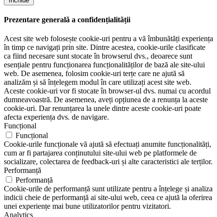
Închide
Prezentare generală a confidențialității
Acest site web folosește cookie-uri pentru a vă îmbunătăți experiența
în timp ce navigați prin site. Dintre acestea, cookie-urile clasificate
ca fiind necesare sunt stocate în browserul dvs., deoarece sunt
esențiale pentru funcționarea funcționalităților de bază ale site-ului
web. De asemenea, folosim cookie-uri terțe care ne ajută să
analizăm și să înțelegem modul în care utilizați acest site web.
Aceste cookie-uri vor fi stocate în browser-ul dvs. numai cu acordul
dumneavoastră. De asemenea, aveți opțiunea de a renunța la aceste
cookie-uri. Dar renunțarea la unele dintre aceste cookie-uri poate
afecta experiența dvs. de navigare.
Funcțional
Funcțional
Cookie-urile funcționale vă ajută să efectuați anumite funcționalități,
cum ar fi partajarea conținutului site-ului web pe platformele de
socializare, colectarea de feedback-uri și alte caracteristici ale terților.
Performanță
Performanță
Cookie-urile de performanță sunt utilizate pentru a înțelege și analiza
indicii cheie de performanță ai site-ului web, ceea ce ajută la oferirea
unei experiențe mai bune utilizatorilor pentru vizitatori.
Analytics