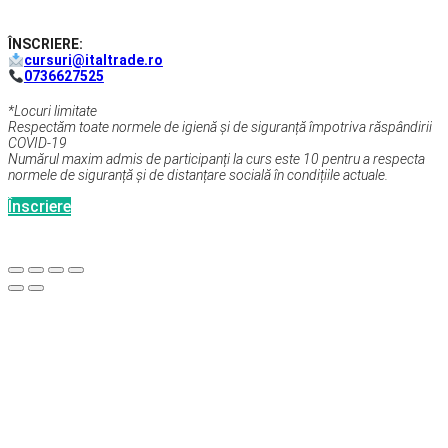
ÎNSCRIERE:
cursuri@italtrade.ro
0736627525
*Locuri limitate
Respectăm toate normele de igienă și de siguranță împotriva răspândirii
COVID-19
Numărul maxim admis de participanți la curs este 10 pentru a respecta
normele de siguranță și de distanțare socială în condițiile actuale.
Înscriere