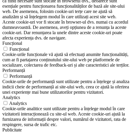
ca fiind necesare sunt stocate în browserul dvs., deoarece sunt
esențiale pentru funcționarea funcționalităților de bază ale site-ului
web. De asemenea, folosim cookie-uri terțe care ne ajută să
analizăm și să înțelegem modul în care utilizați acest site web.
Aceste cookie-uri vor fi stocate în browser-ul dvs. numai cu acordul
dumneavoastră. De asemenea, aveți opțiunea de a renunța la aceste
cookie-uri. Dar renunțarea la unele dintre aceste cookie-uri poate
afecta experiența dvs. de navigare.
Funcțional
Funcțional
Cookie-urile funcționale vă ajută să efectuați anumite funcționalități,
cum ar fi partajarea conținutului site-ului web pe platformele de
socializare, colectarea de feedback-uri și alte caracteristici ale terților.
Performanță
Performanță
Cookie-urile de performanță sunt utilizate pentru a înțelege și analiza
indicii cheie de performanță ai site-ului web, ceea ce ajută la oferirea
unei experiențe mai bune utilizatorilor pentru vizitatori.
Analytics
Analytics
Cookie-urile analitice sunt utilizate pentru a înțelege modul în care
vizitatorii interacționează cu site-ul web. Aceste cookie-uri ajută la
furnizarea de informații despre valori, numărul de vizitatori, rata de
respingere, sursa de trafic etc.
Publicitate