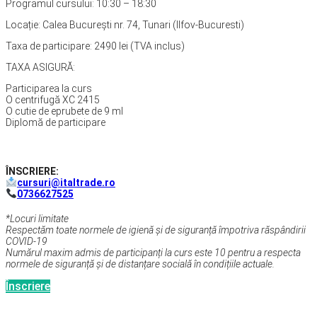
Programul cursului: 10:30 – 18:30
Locație: Calea București nr. 74, Tunari (Ilfov-Bucuresti)
Taxa de participare: 2490 lei (TVA inclus)
TAXA ASIGURĂ:
Participarea la curs
O centrifugă XC 2415
O cutie de eprubete de 9 ml
Diplomă de participare
ÎNSCRIERE:
cursuri@italtrade.ro
0736627525
*Locuri limitate
Respectăm toate normele de igienă și de siguranță împotriva răspândirii
COVID-19
Numărul maxim admis de participanți la curs este 10 pentru a respecta
normele de siguranță și de distanțare socială în condițiile actuale.
Înscriere