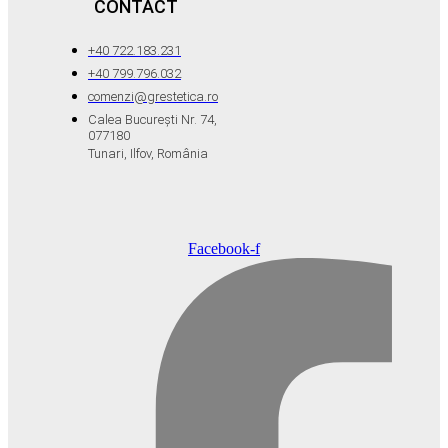
CONTACT
+40 722.183.231
+40 799.796.032
comenzi@grestetica.ro
Calea București Nr. 74,
077180
Tunari, Ilfov, România
Facebook-f