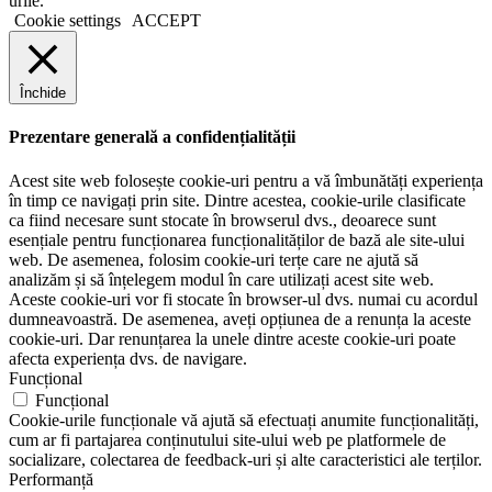
urile.
Cookie settings
ACCEPT
Închide
Prezentare generală a confidențialității
Acest site web folosește cookie-uri pentru a vă îmbunătăți experiența
în timp ce navigați prin site. Dintre acestea, cookie-urile clasificate
ca fiind necesare sunt stocate în browserul dvs., deoarece sunt
esențiale pentru funcționarea funcționalităților de bază ale site-ului
web. De asemenea, folosim cookie-uri terțe care ne ajută să
analizăm și să înțelegem modul în care utilizați acest site web.
Aceste cookie-uri vor fi stocate în browser-ul dvs. numai cu acordul
dumneavoastră. De asemenea, aveți opțiunea de a renunța la aceste
cookie-uri. Dar renunțarea la unele dintre aceste cookie-uri poate
afecta experiența dvs. de navigare.
Funcțional
Funcțional
Cookie-urile funcționale vă ajută să efectuați anumite funcționalități,
cum ar fi partajarea conținutului site-ului web pe platformele de
socializare, colectarea de feedback-uri și alte caracteristici ale terților.
Performanță