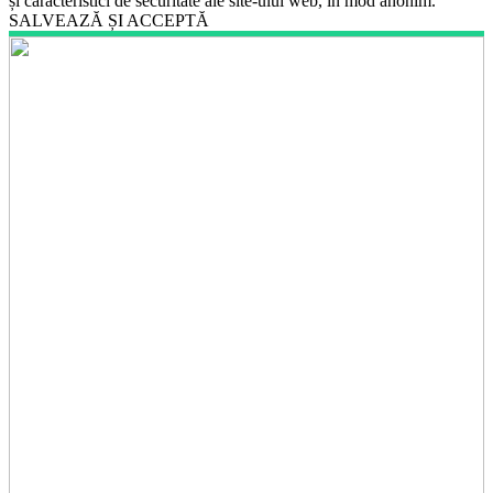
și caracteristici de securitate ale site-ului web, în mod anonim.
SALVEAZĂ ȘI ACCEPTĂ