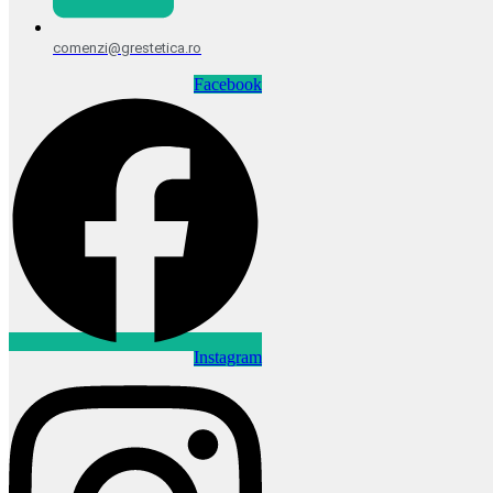
comenzi@grestetica.ro
Facebook
Instagram