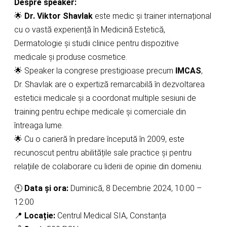
Despre speaker:
🌟
Dr. Viktor Shavlak
este medic și trainer internațional
cu o vastă experiență în Medicină Estetică,
Dermatologie și studii clinice pentru dispozitive
medicale și produse cosmetice.
🌟 Speaker la congrese prestigioase precum
IMCAS
,
Dr. Shavlak are o expertiză remarcabilă în dezvoltarea
esteticii medicale și a coordonat multiple sesiuni de
training pentru echipe medicale și comerciale din
întreaga lume.
🌟 Cu o carieră în predare începută în 2009, este
recunoscut pentru abilitățile sale practice și pentru
relațiile de colaborare cu liderii de opinie din domeniu.
🕙
Data și ora:
Duminică, 8 Decembrie 2024, 10:00 –
12:00
📍
Locație:
Centrul Medical SIA, Constanța