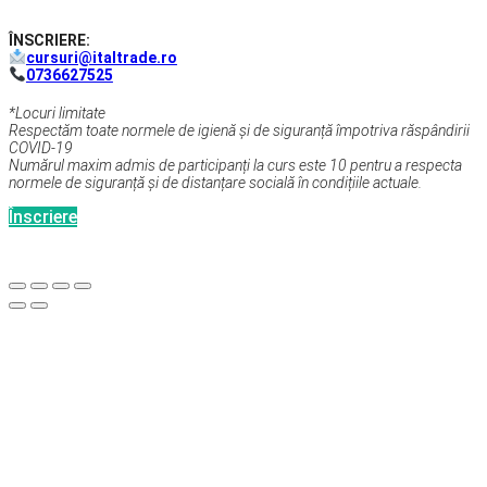
ÎNSCRIERE:
cursuri@italtrade.ro
0736627525
*Locuri limitate
Respectăm toate normele de igienă și de siguranță împotriva răspândirii
COVID-19
Numărul maxim admis de participanți la curs este 10 pentru a respecta
normele de siguranță și de distanțare socială în condițiile actuale.
Înscriere