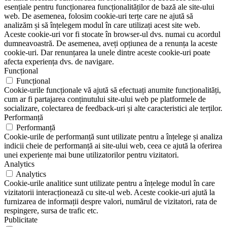
esențiale pentru funcționarea funcționalităților de bază ale site-ului
web. De asemenea, folosim cookie-uri terțe care ne ajută să
analizăm și să înțelegem modul în care utilizați acest site web.
Aceste cookie-uri vor fi stocate în browser-ul dvs. numai cu acordul
dumneavoastră. De asemenea, aveți opțiunea de a renunța la aceste
cookie-uri. Dar renunțarea la unele dintre aceste cookie-uri poate
afecta experiența dvs. de navigare.
Funcțional
Funcțional
Cookie-urile funcționale vă ajută să efectuați anumite funcționalități,
cum ar fi partajarea conținutului site-ului web pe platformele de
socializare, colectarea de feedback-uri și alte caracteristici ale terților.
Performanță
Performanță
Cookie-urile de performanță sunt utilizate pentru a înțelege și analiza
indicii cheie de performanță ai site-ului web, ceea ce ajută la oferirea
unei experiențe mai bune utilizatorilor pentru vizitatori.
Analytics
Analytics
Cookie-urile analitice sunt utilizate pentru a înțelege modul în care
vizitatorii interacționează cu site-ul web. Aceste cookie-uri ajută la
furnizarea de informații despre valori, numărul de vizitatori, rata de
respingere, sursa de trafic etc.
Publicitate