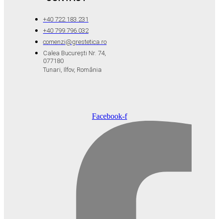
+40 722.183.231
+40 799.796.032
comenzi@grestetica.ro
Calea București Nr. 74,
077180
Tunari, Ilfov, România
Facebook-f