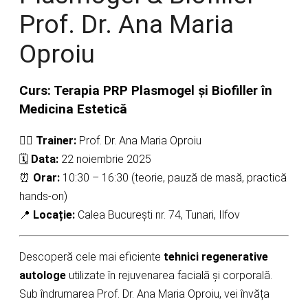
Prof. Dr. Ana Maria
Oproiu
Curs: Terapia PRP Plasmogel și Biofiller în
Medicina Estetică
👩‍⚕️
Trainer:
Prof. Dr. Ana Maria Oproiu
🗓
Data:
22 noiembrie 2025
⏰
Orar:
10:30 – 16:30 (teorie, pauză de masă, practică
hands-on)
📍
Locație:
Calea București nr. 74, Tunari, Ilfov
Descoperă cele mai eficiente
tehnici regenerative
autologe
utilizate în rejuvenarea facială și corporală.
Sub îndrumarea Prof. Dr. Ana Maria Oproiu, vei învăța