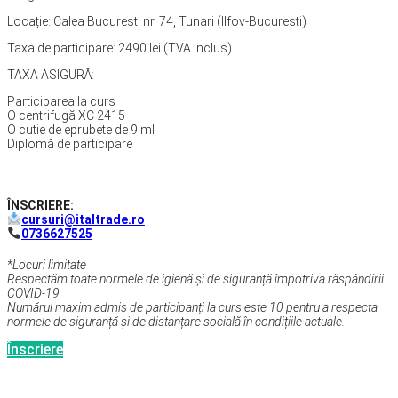
Locație: Calea București nr. 74, Tunari (Ilfov-Bucuresti)
Taxa de participare: 2490 lei (TVA inclus)
TAXA ASIGURĂ:
Participarea la curs
O centrifugă XC 2415
O cutie de eprubete de 9 ml
Diplomă de participare
ÎNSCRIERE:
cursuri@italtrade.ro
0736627525
*Locuri limitate
Respectăm toate normele de igienă și de siguranță împotriva răspândirii
COVID-19
Numărul maxim admis de participanți la curs este 10 pentru a respecta
normele de siguranță și de distanțare socială în condițiile actuale.
Înscriere