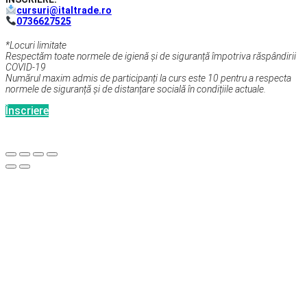
cursuri@italtrade.ro
0736627525
*Locuri limitate
Respectăm toate normele de igienă și de siguranță împotriva răspândirii
COVID-19
Numărul maxim admis de participanți la curs este 10 pentru a respecta
normele de siguranță și de distanțare socială în condițiile actuale.
Înscriere