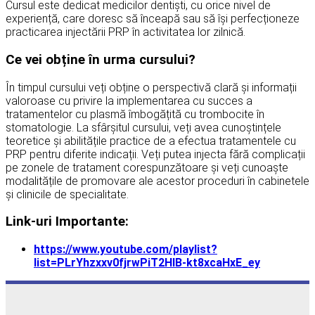
Cursul este dedicat medicilor dentiști, cu orice nivel de
experiență, care doresc să înceapă sau să își perfecționeze
practicarea injectării PRP în activitatea lor zilnică.
Ce vei obține în urma cursului?
În timpul cursului veți obține o perspectivă clară și informații
valoroase cu privire la implementarea cu succes a
tratamentelor cu plasmă îmbogățită cu trombocite în
stomatologie. La sfârșitul cursului, veți avea cunoștințele
teoretice și abilitățile practice de a efectua tratamentele cu
PRP pentru diferite indicații. Veți putea injecta fără complicații
pe zonele de tratament corespunzătoare și veți cunoaște
modalitățile de promovare ale acestor proceduri în cabinetele
și clinicile de specialitate.
Link-uri Importante:
https://www.youtube.com/playlist?
list=PLrYhzxxv0fjrwPiT2HlB-kt8xcaHxE_ey