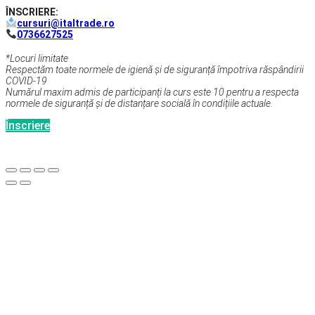
ÎNSCRIERE:
cursuri@italtrade.ro
0736627525
*Locuri limitate
Respectăm toate normele de igienă și de siguranță împotriva răspândirii
COVID-19
Numărul maxim admis de participanți la curs este 10 pentru a respecta
normele de siguranță și de distanțare socială în condițiile actuale.
Înscriere