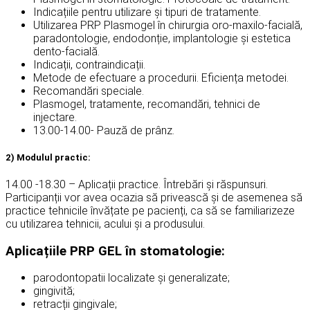
Indicațiile pentru utilizare și tipuri de tratamente.
Utilizarea PRP Plasmogel în chirurgia oro-maxilo-facială,
paradontologie, endodonție, implantologie și estetica
dento-facială.
Indicații, contraindicații.
Metode de efectuare a procedurii. Eficiența metodei.
Recomandări speciale.
Plasmogel, tratamente, recomandări, tehnici de
injectare.
13.00-14.00- Pauză de prânz.
2) Modulul practic:
14.00 -18.30 – Aplicații practice. Întrebări și răspunsuri.
Participanții vor avea ocazia să privească și de asemenea să
practice tehnicile învățate pe pacienți, ca să se familiarizeze
cu utilizarea tehnicii, acului și a produsului.
Aplicațiile PRP GEL în stomatologie:
parodontopatii localizate și generalizate;
gingivită;
retracții gingivale;