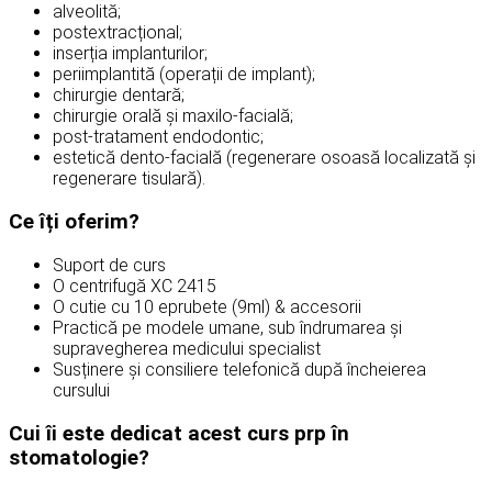
alveolită;
postextracțional;
inserția implanturilor;
periimplantită (operații de implant);
chirurgie dentară;
chirurgie orală și maxilo-facială;
post-tratament endodontic;
estetică dento-facială (regenerare osoasă localizată și
regenerare tisulară).
Ce îți oferim?
Suport de curs
O centrifugă XC 2415
O cutie cu 10 eprubete (9ml) & accesorii
Practică pe modele umane, sub îndrumarea și
supravegherea medicului specialist
Susținere și consiliere telefonică după încheierea
cursului
Cui îi este dedicat acest curs prp în
stomatologie?