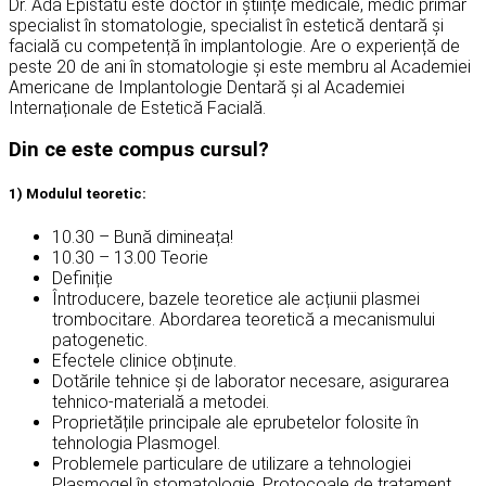
Dr. Ada Epistatu este doctor în științe medicale, medic primar
specialist în stomatologie, specialist în estetică dentară și
facială cu competență în implantologie. Are o experiență de
peste 20 de ani în stomatologie și este membru al Academiei
Americane de Implantologie Dentară și al Academiei
Internaționale de Estetică Facială.
Din ce este compus cursul?
1) Modulul teoretic:
10.30 – Bună dimineața!
10.30 – 13.00 Teorie
Definiție
Întroducere, bazele teoretice ale acțiunii plasmei
trombocitare. Abordarea teoretică a mecanismului
patogenetic.
Efectele clinice obținute.
Dotările tehnice și de laborator necesare, asigurarea
tehnico-materială a metodei.
Proprietățile principale ale eprubetelor folosite în
tehnologia Plasmogel.
Problemele particulare de utilizare a tehnologiei
Plasmogel în stomatologie. Protocoale de tratament.