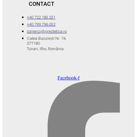
CONTACT
+40 722.183.231
+40 799.796.032
comenzi@grestetica.ro
Calea București Nr. 74,
077180
Tunari, Ilfov, România
Facebook-f