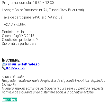
Programul cursului: 10:30 – 18:30
Locație: Calea București nr. 74, Tunari (Ilfov-Bucuresti)
Taxa de participare: 2490 lei (TVA inclus)
TAXA ASIGURĂ:
Participarea la curs
O centrifugă XC 2415
O cutie de eprubete de 9 ml
Diplomă de participare
ÎNSCRIERE:
cursuri@italtrade.ro
0736627525
*Locuri limitate
Respectăm toate normele de igienă și de siguranță împotriva răspândirii
COVID-19
Numărul maxim admis de participanți la curs este 10 pentru a respecta
normele de siguranță și de distanțare socială în condițiile actuale.
Înscriere