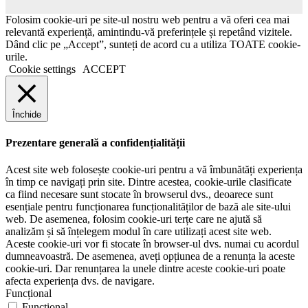
Folosim cookie-uri pe site-ul nostru web pentru a vă oferi cea mai
relevantă experiență, amintindu-vă preferințele și repetând vizitele.
Dând clic pe „Accept”, sunteți de acord cu a utiliza TOATE cookie-
urile.
Cookie settings
ACCEPT
Închide
Prezentare generală a confidențialității
Acest site web folosește cookie-uri pentru a vă îmbunătăți experiența
în timp ce navigați prin site. Dintre acestea, cookie-urile clasificate
ca fiind necesare sunt stocate în browserul dvs., deoarece sunt
esențiale pentru funcționarea funcționalităților de bază ale site-ului
web. De asemenea, folosim cookie-uri terțe care ne ajută să
analizăm și să înțelegem modul în care utilizați acest site web.
Aceste cookie-uri vor fi stocate în browser-ul dvs. numai cu acordul
dumneavoastră. De asemenea, aveți opțiunea de a renunța la aceste
cookie-uri. Dar renunțarea la unele dintre aceste cookie-uri poate
afecta experiența dvs. de navigare.
Funcțional
Funcțional