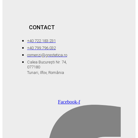
CONTACT
+40 722.183.231
+40 799.796.032
comenzi@grestetica.ro
Calea București Nr. 74,
077180
Tunari, Ilfov, România
Facebook-f