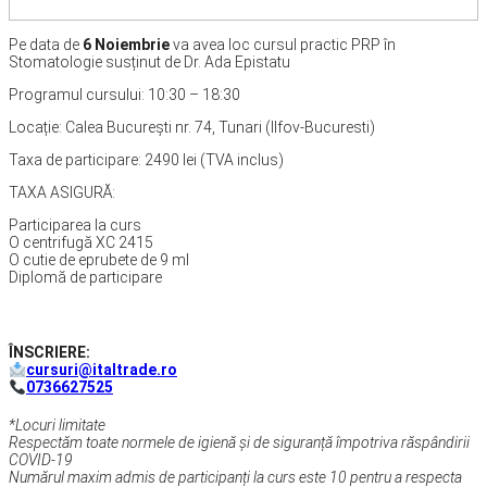
Pe data de
6 Noiembrie
va avea loc cursul practic PRP în
Stomatologie susținut de Dr. Ada Epistatu
Programul cursului: 10:30 – 18:30
Locație: Calea București nr. 74, Tunari (Ilfov-Bucuresti)
Taxa de participare: 2490 lei (TVA inclus)
TAXA ASIGURĂ:
Participarea la curs
O centrifugă XC 2415
O cutie de eprubete de 9 ml
Diplomă de participare
ÎNSCRIERE:
cursuri@italtrade.ro
0736627525
*Locuri limitate
Respectăm toate normele de igienă și de siguranță împotriva răspândirii
COVID-19
Numărul maxim admis de participanți la curs este 10 pentru a respecta