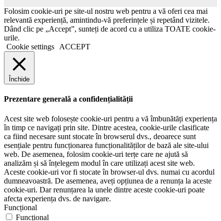
Folosim cookie-uri pe site-ul nostru web pentru a vă oferi cea mai
relevantă experiență, amintindu-vă preferințele și repetând vizitele.
Dând clic pe „Accept”, sunteți de acord cu a utiliza TOATE cookie-
urile.
Cookie settings
ACCEPT
Închide
Prezentare generală a confidențialității
Acest site web folosește cookie-uri pentru a vă îmbunătăți experiența
în timp ce navigați prin site. Dintre acestea, cookie-urile clasificate
ca fiind necesare sunt stocate în browserul dvs., deoarece sunt
esențiale pentru funcționarea funcționalităților de bază ale site-ului
web. De asemenea, folosim cookie-uri terțe care ne ajută să
analizăm și să înțelegem modul în care utilizați acest site web.
Aceste cookie-uri vor fi stocate în browser-ul dvs. numai cu acordul
dumneavoastră. De asemenea, aveți opțiunea de a renunța la aceste
cookie-uri. Dar renunțarea la unele dintre aceste cookie-uri poate
afecta experiența dvs. de navigare.
Funcțional
Funcțional