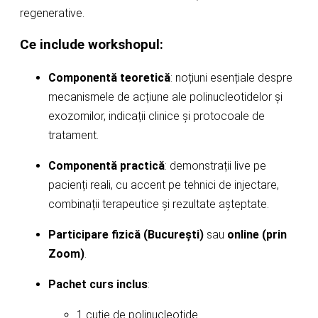
regenerative.
Ce include workshopul:
Componentă teoretică
: noțiuni esențiale despre
mecanismele de acțiune ale polinucleotidelor și
exozomilor, indicații clinice și protocoale de
tratament.
Componentă practică
: demonstrații live pe
pacienți reali, cu accent pe tehnici de injectare,
combinații terapeutice și rezultate așteptate.
Participare fizică (București)
sau
online (prin
Zoom)
.
Pachet curs inclus
:
1 cutie de polinucleotide