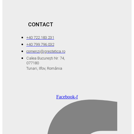
CONTACT
+40 722.183.231
+40 799.796.032
comenzi@grestetica.ro
Calea București Nr. 74,
077180
Tunari, Ilfov, România
Facebook-f