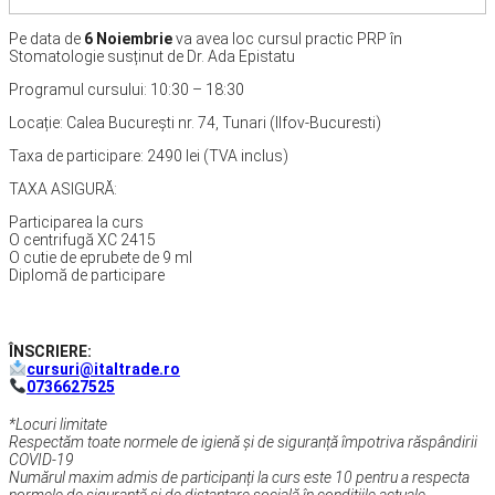
Pe data de
6 Noiembrie
va avea loc cursul practic PRP în
Stomatologie susținut de Dr. Ada Epistatu
Programul cursului: 10:30 – 18:30
Locație: Calea București nr. 74, Tunari (Ilfov-Bucuresti)
Taxa de participare: 2490 lei (TVA inclus)
TAXA ASIGURĂ:
Participarea la curs
O centrifugă XC 2415
O cutie de eprubete de 9 ml
Diplomă de participare
ÎNSCRIERE:
cursuri@italtrade.ro
0736627525
*Locuri limitate
Respectăm toate normele de igienă și de siguranță împotriva răspândirii
COVID-19
Numărul maxim admis de participanți la curs este 10 pentru a respecta