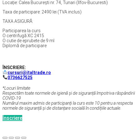
Locație: Calea București nr. 74, Tunari (Ilfov-Bucuresti)
Taxa de participare: 2490 lei (TVA inclus)
TAXA ASIGURĂ:
Participarea la curs
O centrifugă XC 2415
O cutie de eprubete de 9 ml
Diplomă de participare
ÎNSCRIERE:
cursuri@italtrade.ro
0736627525
*Locuri limitate
Respectăm toate normele de igienă și de siguranță împotriva răspândirii
COVID-19
Numărul maxim admis de participanți la curs este 10 pentru a respecta
normele de siguranță și de distanțare socială în condițiile actuale.
Înscriere