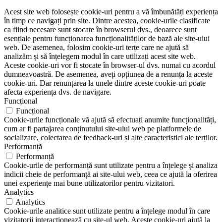
Acest site web folosește cookie-uri pentru a vă îmbunătăți experiența
în timp ce navigați prin site. Dintre acestea, cookie-urile clasificate
ca fiind necesare sunt stocate în browserul dvs., deoarece sunt
esențiale pentru funcționarea funcționalităților de bază ale site-ului
web. De asemenea, folosim cookie-uri terțe care ne ajută să
analizăm și să înțelegem modul în care utilizați acest site web.
Aceste cookie-uri vor fi stocate în browser-ul dvs. numai cu acordul
dumneavoastră. De asemenea, aveți opțiunea de a renunța la aceste
cookie-uri. Dar renunțarea la unele dintre aceste cookie-uri poate
afecta experiența dvs. de navigare.
Funcțional
Funcțional
Cookie-urile funcționale vă ajută să efectuați anumite funcționalități,
cum ar fi partajarea conținutului site-ului web pe platformele de
socializare, colectarea de feedback-uri și alte caracteristici ale terților.
Performanță
Performanță
Cookie-urile de performanță sunt utilizate pentru a înțelege și analiza
indicii cheie de performanță ai site-ului web, ceea ce ajută la oferirea
unei experiențe mai bune utilizatorilor pentru vizitatori.
Analytics
Analytics
Cookie-urile analitice sunt utilizate pentru a înțelege modul în care
vizitatorii interacționează cu site-ul web. Aceste cookie-uri ajută la